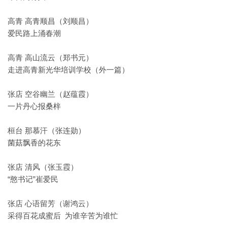
高青 高青顺昌（刘顺昌）
爱民路上涌春潮
高青 高山流云（郑书元）
走进高青新光华培训学校（外一篇）
张店 空谷幽兰（赵蕴霞）
一片丹心报桑梓
桓台 那慕汗（张连勋）
菌菇飘香的花东
张店 清风（张玉霞）
“憨书记”崔爱民
张店 心语留芳（谢鸿云）
采得百花成蜜后 为谁辛苦为谁忙