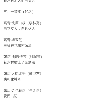
花东村老人们的笑容
三、一等奖（10名）
高青 北原白杨（李林亮）
自立立人，自达达人
高青 毕玉芝
幸福在花东村荡漾
张店 彩蝶伊莎（姚瑞芸）
花东村插上了金翅膀
张店 大街北平（韩卫东）
腐朽化神奇
张店 金色花蕾（崔金蕾）
爱民书记