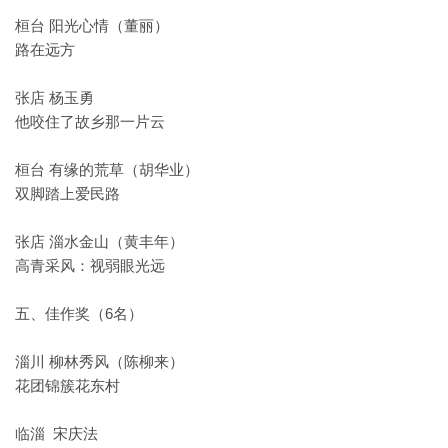
桓台 阳光心情（董丽）
路在远方
张店 杨玉勇
他咬住了故乡那一片云
桓台 有缘的荒草（胡华业）
双脚踏上爱民路
张店 淄水金山（黄丰年）
高青采风：视弱眼光远
五、佳作奖（6名）
淄川 柳林秀风（陈柳来）
花团锦簇花东村
临淄 宋庆法