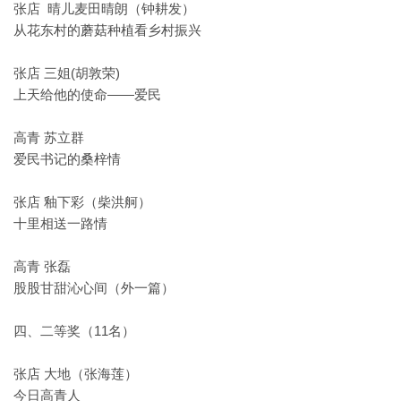
张店 晴儿麦田晴朗（钟耕发）
从花东村的蘑菇种植看乡村振兴
张店 三姐(胡敦荣)
上天给他的使命——爱民
高青 苏立群
爱民书记的桑梓情
张店 釉下彩（柴洪舸）
十里相送一路情
高青 张磊
股股甘甜沁心间（外一篇）
四、二等奖（11名）
张店 大地（张海莲）
今日高青人