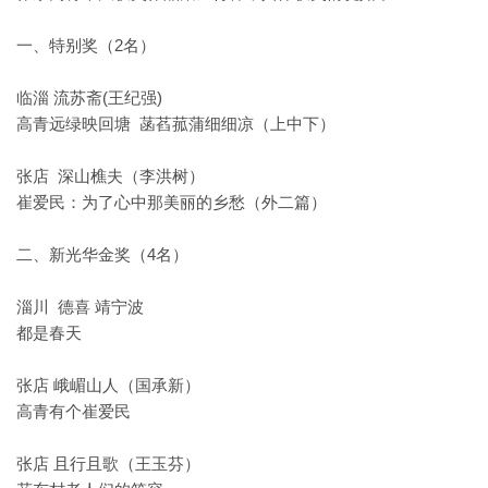
一、特别奖（2名）
临淄 流苏斋(王纪强)
高青远绿映回塘 菡萏菰蒲细细凉（上中下）
张店 深山樵夫（李洪树）
崔爱民：为了心中那美丽的乡愁（外二篇）
二、新光华金奖（4名）
淄川 德喜 靖宁波
都是春天
张店 峨嵋山人（国承新）
高青有个崔爱民
张店 且行且歌（王玉芬）